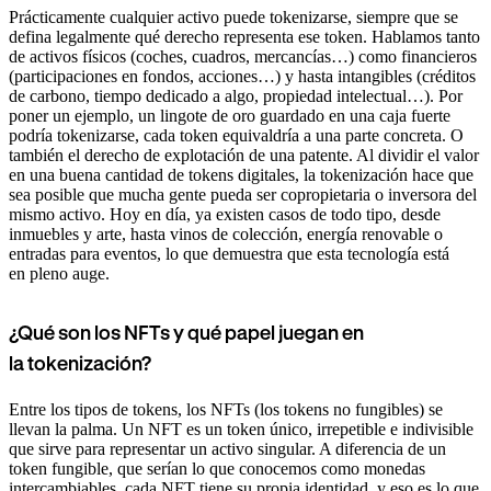
Prácticamente cualquier activo puede tokenizarse, siempre que se
defina legalmente qué derecho representa ese token. Hablamos tanto
de activos físicos (coches, cuadros, mercancías…) como financieros
(participaciones en fondos, acciones…) y hasta intangibles (créditos
de carbono, tiempo dedicado a algo, propiedad intelectual…). Por
poner un ejemplo, un lingote de oro guardado en una caja fuerte
podría tokenizarse, cada token equivaldría a una parte concreta. O
también el derecho de explotación de una patente. Al dividir el valor
en una buena cantidad de tokens digitales, la tokenización hace que
sea posible que mucha gente pueda ser copropietaria o inversora del
mismo activo. Hoy en día, ya existen casos de todo tipo, desde
inmuebles y arte, hasta vinos de colección, energía renovable o
entradas para eventos, lo que demuestra que esta tecnología está
en pleno auge.
¿Qué son los NFTs y qué papel juegan en
la tokenización?
Entre los tipos de tokens, los NFTs (los tokens no fungibles) se
llevan la palma. Un NFT es un token único, irrepetible e indivisible
que sirve para representar un activo singular. A diferencia de un
token fungible, que serían lo que conocemos como monedas
intercambiables, cada NFT tiene su propia identidad, y eso es lo que